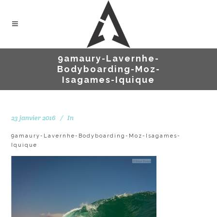
9amaury-Lavernhe-
Bodyboarding-Moz-
Isagames-Iquique
23 janvier 2016
In
9amaury-Lavernhe-Bodyboarding-Moz-Isagames-
Iquique